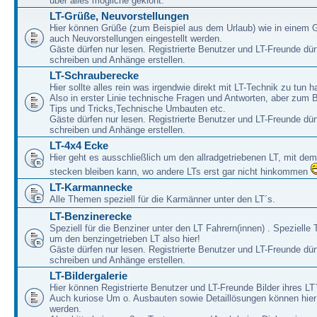
über alles mögliche geklönt.
LT-Grüße, Neuvorstellungen
Hier können Grüße (zum Beispiel aus dem Urlaub) wie in einem 
auch Neuvorstellungen eingestellt werden.
Gäste dürfen nur lesen. Registrierte Benutzer und LT-Freunde dür
schreiben und Anhänge erstellen.
LT-Schrauberecke
Hier sollte alles rein was irgendwie direkt mit LT-Technik zu tun ha
Also in erster Linie technische Fragen und Antworten, aber zum 
Tips und Tricks,Technische Umbauten etc.
Gäste dürfen nur lesen. Registrierte Benutzer und LT-Freunde dür
schreiben und Anhänge erstellen.
LT-4x4 Ecke
Hier geht es ausschließlich um den allradgetriebenen LT, mit de
stecken bleiben kann, wo andere LTs erst gar nicht hinkommen
LT-Karmannecke
Alle Themen speziell für die Karmänner unter den LT´s.
LT-Benzinerecke
Speziell für die Benziner unter den LT Fahrern(innen) . Speziell
um den benzingetrieben LT also hier!
Gäste dürfen nur lesen. Registrierte Benutzer und LT-Freunde dür
schreiben und Anhänge erstellen.
LT-Bildergalerie
Hier können Registrierte Benutzer und LT-Freunde Bilder ihres LT`
Auch kuriose Um o. Ausbauten sowie Detaillösungen können hier 
werden.