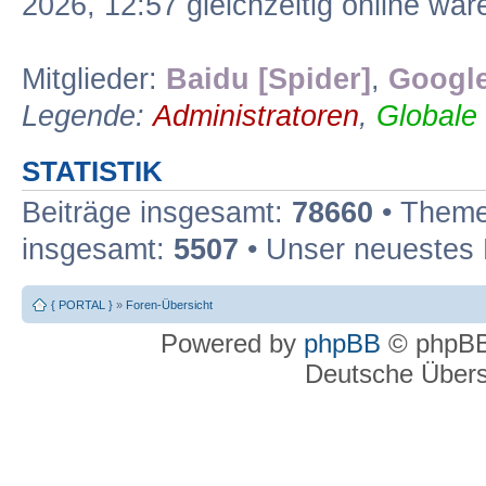
2026, 12:57 gleichzeitig online war
Mitglieder:
Baidu [Spider]
,
Google
Legende:
Administratoren
,
Globale
STATISTIK
Beiträge insgesamt:
78660
• Theme
insgesamt:
5507
• Unser neuestes 
{ PORTAL }
»
Foren-Übersicht
Powered by
phpBB
© phpBB
Deutsche Über