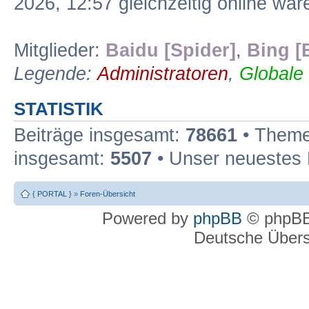
2026, 12:57 gleichzeitig online war
Mitglieder:
Baidu [Spider]
,
Bing [
Legende:
Administratoren
,
Globale
STATISTIK
Beiträge insgesamt:
78661
• Theme
insgesamt:
5507
• Unser neuestes 
{ PORTAL }
»
Foren-Übersicht
Powered by
phpBB
© phpBB
Deutsche Über