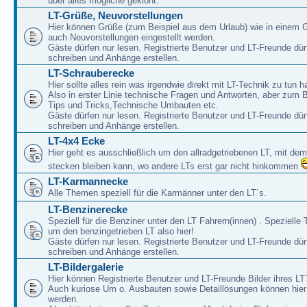
über alles mögliche geklönt.
LT-Grüße, Neuvorstellungen
Hier können Grüße (zum Beispiel aus dem Urlaub) wie in einem 
auch Neuvorstellungen eingestellt werden.
Gäste dürfen nur lesen. Registrierte Benutzer und LT-Freunde dür
schreiben und Anhänge erstellen.
LT-Schrauberecke
Hier sollte alles rein was irgendwie direkt mit LT-Technik zu tun ha
Also in erster Linie technische Fragen und Antworten, aber zum 
Tips und Tricks,Technische Umbauten etc.
Gäste dürfen nur lesen. Registrierte Benutzer und LT-Freunde dür
schreiben und Anhänge erstellen.
LT-4x4 Ecke
Hier geht es ausschließlich um den allradgetriebenen LT, mit de
stecken bleiben kann, wo andere LTs erst gar nicht hinkommen
LT-Karmannecke
Alle Themen speziell für die Karmänner unter den LT´s.
LT-Benzinerecke
Speziell für die Benziner unter den LT Fahrern(innen) . Speziell
um den benzingetrieben LT also hier!
Gäste dürfen nur lesen. Registrierte Benutzer und LT-Freunde dür
schreiben und Anhänge erstellen.
LT-Bildergalerie
Hier können Registrierte Benutzer und LT-Freunde Bilder ihres LT`
Auch kuriose Um o. Ausbauten sowie Detaillösungen können hier 
werden.