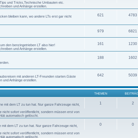
h Tips und Tricks,Technische Umbauten etc.
chreiben und Anhänge erstellen.
621
4783
ecken bleiben kann, wo andere LTs erst gar nicht
979
6821
161
1230
 um den benzingetrieben LT also hier!
chreiben und Anhänge erstellen.
188
1602
erden.
642
5039
laubsreisen mit anderen LT-Freunden starten.Gäste
en und Anhänge erstellen.
THEMEN
BEITRÄ
1
2
nne mit dem LT zu tun hat. Nur ganze Fahrzeuge nicht,
nicht sofort veröffentlicht, sondern müssen erst von
tät automatisch gelöscht.
0
0
ne mit dem LT zu tun hat. Nur ganze Fahrzeuge nicht,
nicht sofort veröffentlicht, sondern müssen erst von
tät automatisch gelöscht.