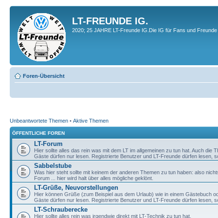
LT-FREUNDE IG.
2020; 25 JAHRE LT-Freunde IG.Die IG für Fans und Freunde 
Foren-Übersicht
Unbeantwortete Themen
•
Aktive Themen
ÖFFENTLICHE FOREN
LT-Forum
Hier sollte alles das rein was mit dem LT im allgemeinen zu tun hat. Auch die
Gäste dürfen nur lesen. Registrierte Benutzer und LT-Freunde dürfen lesen, s
Sabbelstube
Was hier steht sollte mit keinem der anderen Themen zu tun haben: also nicht
Forum ... hier wird halt über alles mögliche geklönt.
LT-Grüße, Neuvorstellungen
Hier können Grüße (zum Beispiel aus dem Urlaub) wie in einem Gästebuch od
Gäste dürfen nur lesen. Registrierte Benutzer und LT-Freunde dürfen lesen, s
LT-Schrauberecke
Hier sollte alles rein was irgendwie direkt mit LT-Technik zu tun hat.