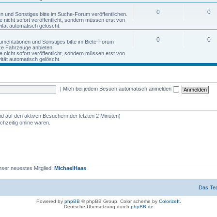
0
0
nen und Sonstiges bitte im Suche-Forum veröffentlichen.
nicht sofort veröffentlicht, sondern müssen erst von
tät automatisch gelöscht.
0
0
okumentationen und Sonstiges bitte im Biete-Forum
anze Fahrzeuge anbieten!
nicht sofort veröffentlicht, sondern müssen erst von
tät automatisch gelöscht.
|
Mich bei jedem Besuch automatisch anmelden
nd auf den aktiven Besuchern der letzten 2 Minuten)
hzeitig online waren.
ser neuestes Mitglied:
MichaelHaas
Das Te
Powered by
phpBB
© phpBB Group. Color scheme by
ColorizeIt
.
Deutsche Übersetzung durch
phpBB.de