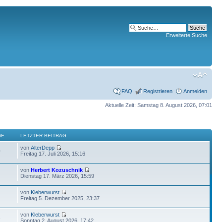
Erweiterte Suche
FAQ
Registrieren
Anmelden
Aktuelle Zeit: Samstag 8. August 2026, 07:01
GE
LETZTER BEITRAG
von
AlterDepp
0
Freitag 17. Juli 2026, 15:16
von
Herbert Kozuschnik
Dienstag 17. März 2026, 15:59
von
Kleberwurst
Freitag 5. Dezember 2025, 23:37
von
Kleberwurst
6
Sonntag 2. August 2026, 17:42