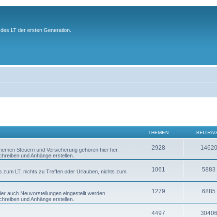
des LT der ersten Generation.
THEMEN
BEITRÄ
2928
1462
 Themen Steuern und Versicherung gehören hier her.
chreiben und Anhänge erstellen.
1061
5883
s zum LT, nichts zu Treffen oder Urlauben, nichts zum
1279
6885
er auch Neuvorstellungen eingestellt werden.
chreiben und Anhänge erstellen.
4497
3040