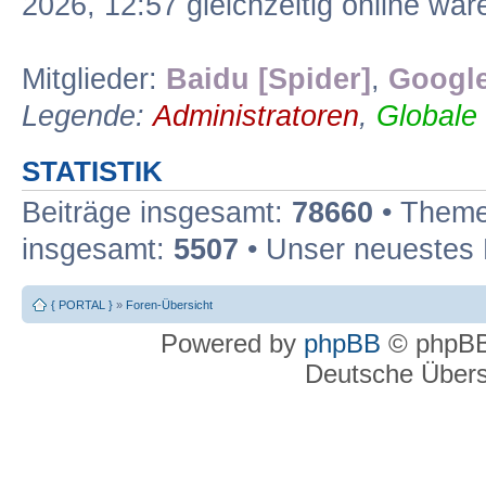
2026, 12:57 gleichzeitig online war
Mitglieder:
Baidu [Spider]
,
Google
Legende:
Administratoren
,
Globale
STATISTIK
Beiträge insgesamt:
78660
• Theme
insgesamt:
5507
• Unser neuestes 
{ PORTAL }
»
Foren-Übersicht
Powered by
phpBB
© phpBB
Deutsche Über