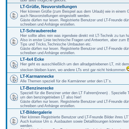
über alles mögliche geklönt.
LT-Grüße, Neuvorstellungen
Hier können Grüße (zum Beispiel aus dem Urlaub) wie in einem 
auch Neuvorstellungen eingestellt werden.
Gäste dürfen nur lesen. Registrierte Benutzer und LT-Freunde dür
schreiben und Anhänge erstellen.
LT-Schrauberecke
Hier sollte alles rein was irgendwie direkt mit LT-Technik zu tun ha
Also in erster Linie technische Fragen und Antworten, aber zum 
Tips und Tricks,Technische Umbauten etc.
Gäste dürfen nur lesen. Registrierte Benutzer und LT-Freunde dür
schreiben und Anhänge erstellen.
LT-4x4 Ecke
Hier geht es ausschließlich um den allradgetriebenen LT, mit de
stecken bleiben kann, wo andere LTs erst gar nicht hinkommen
LT-Karmannecke
Alle Themen speziell für die Karmänner unter den LT´s.
LT-Benzinerecke
Speziell für die Benziner unter den LT Fahrern(innen) . Speziell
um den benzingetrieben LT also hier!
Gäste dürfen nur lesen. Registrierte Benutzer und LT-Freunde dür
schreiben und Anhänge erstellen.
LT-Bildergalerie
Hier können Registrierte Benutzer und LT-Freunde Bilder ihres LT`
Auch kuriose Um o. Ausbauten sowie Detaillösungen können hier 
werden.