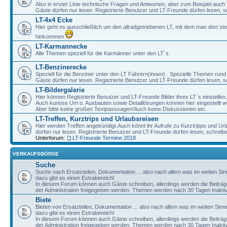
Also in erster Linie technische Fragen und Antworten, aber zum Beispiel auc
Gäste dürfen nur lesen. Registrierte Benutzer und LT-Freunde dürfen lesen, s
LT-4x4 Ecke
Hier geht es ausschließlich um den allradgetriebenen LT, mit dem man dort st
hinkommen
LT-Karmannecke
Alle Themen speziell für die Karmänner unter den LT´s.
LT-Benzinerecke
Speziell für die Benziner unter den LT Fahrern(innen) . Spezielle Themen rund
Gäste dürfen nur lesen. Registrierte Benutzer und LT-Freunde dürfen lesen, s
LT-Bildergalerie
Hier können Registrierte Benutzer und LT-Freunde Bilder ihres LT`s einstellen.
Auch kuriose Um o. Ausbauten sowie Detaillösungen können hier eingestellt w
Aber bitte keine großen Textpasssagen!Auch keine Diskussionen etc.
LT-Treffen, Kurztrips und Urlaubsreisen
Hier werden Treffen angekündigt.Auch könnt ihr Aufrufe zu Kurztripps und Ur
dürfen nur lesen. Registrierte Benutzer und LT-Freunde dürfen lesen, schreib
Unterforum:
LT-Freunde Termine 2018
VERKAUFSBÖRSE
Suche
Suche nach Ersatzteilen, Dokumentation ... also nach allem was im weiten Si
dazu gibt es einen Extrabereich!
In diesem Forum können auch Gäste schreiben, allerdings werden die Beiträge 
der Administration freigegeben werden. Themen werden nach 30 Tagen Inaktivi
Biete
Bieten von Ersatzteilen, Dokumentation ... also nach allem was im weiten Sin
dazu gibt es einen Extrabereich!
In diesem Forum können auch Gäste schreiben, allerdings werden die Beiträge 
der Administration freigegeben werden. Themen werden nach 30 Tagen Inaktivi