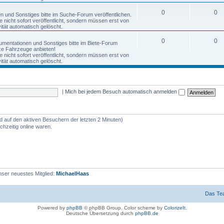
0
0
nen und Sonstiges bitte im Suche-Forum veröffentlichen.
nicht sofort veröffentlicht, sondern müssen erst von
tät automatisch gelöscht.
0
0
okumentationen und Sonstiges bitte im Biete-Forum
anze Fahrzeuge anbieten!
nicht sofort veröffentlicht, sondern müssen erst von
tät automatisch gelöscht.
|
Mich bei jedem Besuch automatisch anmelden
nd auf den aktiven Besuchern der letzten 2 Minuten)
hzeitig online waren.
ser neuestes Mitglied:
MichaelHaas
Das Te
Powered by
phpBB
© phpBB Group. Color scheme by
ColorizeIt
.
Deutsche Übersetzung durch
phpBB.de