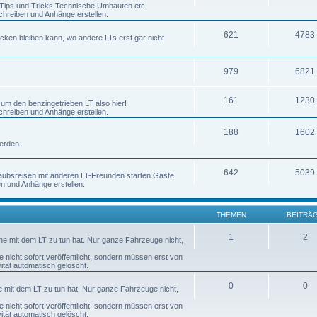
h Tips und Tricks,Technische Umbauten etc.
chreiben und Anhänge erstellen.
621
4783
ecken bleiben kann, wo andere LTs erst gar nicht
979
6821
161
1230
 um den benzingetrieben LT also hier!
chreiben und Anhänge erstellen.
188
1602
erden.
642
5039
laubsreisen mit anderen LT-Freunden starten.Gäste
en und Anhänge erstellen.
THEMEN
BEITRÄ
1
2
nne mit dem LT zu tun hat. Nur ganze Fahrzeuge nicht,
nicht sofort veröffentlicht, sondern müssen erst von
tät automatisch gelöscht.
0
0
ne mit dem LT zu tun hat. Nur ganze Fahrzeuge nicht,
nicht sofort veröffentlicht, sondern müssen erst von
tät automatisch gelöscht.