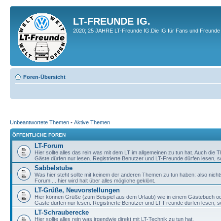
LT-FREUNDE IG.
2020; 25 JAHRE LT-Freunde IG.Die IG für Fans und Freunde 
Foren-Übersicht
Unbeantwortete Themen
•
Aktive Themen
ÖFFENTLICHE FOREN
LT-Forum
Hier sollte alles das rein was mit dem LT im allgemeinen zu tun hat. Auch die
Gäste dürfen nur lesen. Registrierte Benutzer und LT-Freunde dürfen lesen, s
Sabbelstube
Was hier steht sollte mit keinem der anderen Themen zu tun haben: also nicht
Forum ... hier wird halt über alles mögliche geklönt.
LT-Grüße, Neuvorstellungen
Hier können Grüße (zum Beispiel aus dem Urlaub) wie in einem Gästebuch od
Gäste dürfen nur lesen. Registrierte Benutzer und LT-Freunde dürfen lesen, s
LT-Schrauberecke
Hier sollte alles rein was irgendwie direkt mit LT-Technik zu tun hat.