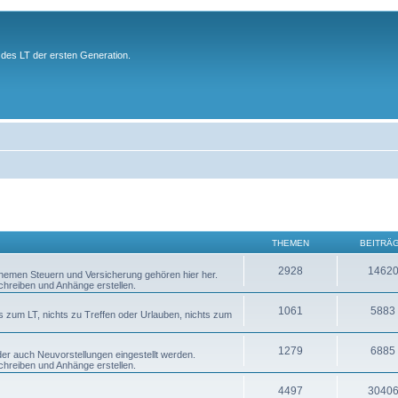
des LT der ersten Generation.
THEMEN
BEITRÄ
2928
1462
 Themen Steuern und Versicherung gehören hier her.
chreiben und Anhänge erstellen.
1061
5883
s zum LT, nichts zu Treffen oder Urlauben, nichts zum
1279
6885
er auch Neuvorstellungen eingestellt werden.
chreiben und Anhänge erstellen.
4497
3040