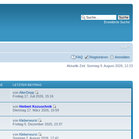
Erweiterte Suche
FAQ
Registrieren
Anmelden
Aktuelle Zeit: Sonntag 9. August 2026, 12:23
GE
LETZTER BEITRAG
von
AlterDepp
0
Freitag 17. Juli 2026, 15:16
von
Herbert Kozuschnik
Dienstag 17. März 2026, 15:59
von
Kleberwurst
Freitag 5. Dezember 2025, 23:37
von
Kleberwurst
6
Sonntag 2. August 2026, 17:42