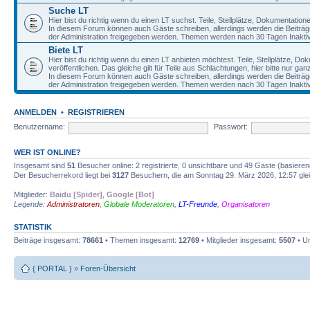
Suche LT
Hier bist du richtig wenn du einen LT suchst. Teile, Stellplätze, Dokumentatio
In diesem Forum können auch Gäste schreiben, allerdings werden die Beiträge 
der Administration freigegeben werden. Themen werden nach 30 Tagen Inaktivi
Biete LT
Hier bist du richtig wenn du einen LT anbieten möchtest. Teile, Stellplätze, D
veröffentlichen. Das gleiche gilt für Teile aus Schlachtungen, hier bitte nur g
In diesem Forum können auch Gäste schreiben, allerdings werden die Beiträge 
der Administration freigegeben werden. Themen werden nach 30 Tagen Inaktivi
ANMELDEN
•
REGISTRIEREN
Benutzername:
Passwort:
WER IST ONLINE?
Insgesamt sind
51
Besucher online: 2 registrierte, 0 unsichtbare und 49 Gäste (basiere
Der Besucherrekord liegt bei
3127
Besuchern, die am Sonntag 29. März 2026, 12:57 gleic
Mitglieder:
Baidu [Spider]
,
Google [Bot]
Legende:
Administratoren
,
Globale Moderatoren
,
LT-Freunde
,
Organisatoren
STATISTIK
Beiträge insgesamt:
78661
• Themen insgesamt:
12769
• Mitglieder insgesamt:
5507
• Un
{ PORTAL }
»
Foren-Übersicht