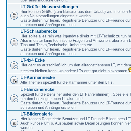
über alles mögliche geklönt.
LT-Grüße, Neuvorstellungen
Hier können Grüße (zum Beispiel aus dem Urlaub) wie in einem 
auch Neuvorstellungen eingestellt werden.
Gäste dürfen nur lesen. Registrierte Benutzer und LT-Freunde dür
schreiben und Anhänge erstellen.
LT-Schrauberecke
Hier sollte alles rein was irgendwie direkt mit LT-Technik zu tun ha
Also in erster Linie technische Fragen und Antworten, aber zum 
Tips und Tricks,Technische Umbauten etc.
Gäste dürfen nur lesen. Registrierte Benutzer und LT-Freunde dür
schreiben und Anhänge erstellen.
LT-4x4 Ecke
Hier geht es ausschließlich um den allradgetriebenen LT, mit de
stecken bleiben kann, wo andere LTs erst gar nicht hinkommen
LT-Karmannecke
Alle Themen speziell für die Karmänner unter den LT´s.
LT-Benzinerecke
Speziell für die Benziner unter den LT Fahrern(innen) . Speziell
um den benzingetrieben LT also hier!
Gäste dürfen nur lesen. Registrierte Benutzer und LT-Freunde dür
schreiben und Anhänge erstellen.
LT-Bildergalerie
Hier können Registrierte Benutzer und LT-Freunde Bilder ihres LT`
Auch kuriose Um o. Ausbauten sowie Detaillösungen können hier 
werden.