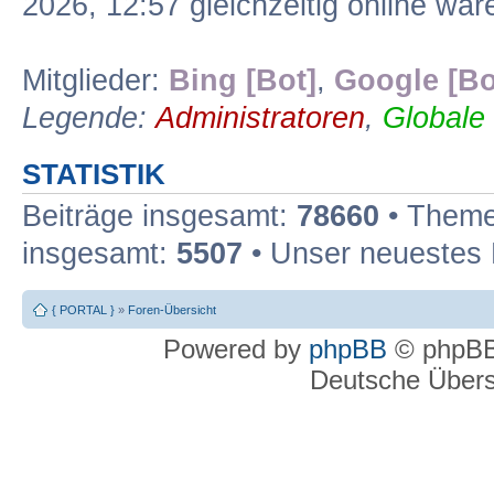
2026, 12:57 gleichzeitig online war
Mitglieder:
Bing [Bot]
,
Google [Bo
Legende:
Administratoren
,
Globale
STATISTIK
Beiträge insgesamt:
78660
• Theme
insgesamt:
5507
• Unser neuestes 
{ PORTAL }
»
Foren-Übersicht
Powered by
phpBB
© phpBB
Deutsche Über