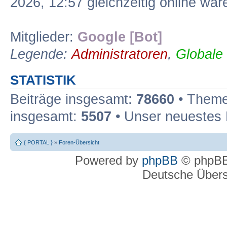
2026, 12:57 gleichzeitig online war
Mitglieder:
Google [Bot]
Legende:
Administratoren
,
Globale
STATISTIK
Beiträge insgesamt:
78660
• Theme
insgesamt:
5507
• Unser neuestes 
{ PORTAL }
»
Foren-Übersicht
Powered by
phpBB
© phpBB
Deutsche Über