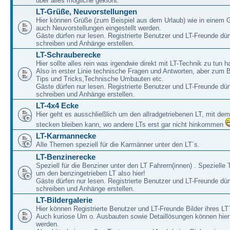
über alles mögliche geklönt.
LT-Grüße, Neuvorstellungen
Hier können Grüße (zum Beispiel aus dem Urlaub) wie in einem 
auch Neuvorstellungen eingestellt werden.
Gäste dürfen nur lesen. Registrierte Benutzer und LT-Freunde dür
schreiben und Anhänge erstellen.
LT-Schrauberecke
Hier sollte alles rein was irgendwie direkt mit LT-Technik zu tun ha
Also in erster Linie technische Fragen und Antworten, aber zum 
Tips und Tricks,Technische Umbauten etc.
Gäste dürfen nur lesen. Registrierte Benutzer und LT-Freunde dür
schreiben und Anhänge erstellen.
LT-4x4 Ecke
Hier geht es ausschließlich um den allradgetriebenen LT, mit de
stecken bleiben kann, wo andere LTs erst gar nicht hinkommen
LT-Karmannecke
Alle Themen speziell für die Karmänner unter den LT´s.
LT-Benzinerecke
Speziell für die Benziner unter den LT Fahrern(innen) . Speziell
um den benzingetrieben LT also hier!
Gäste dürfen nur lesen. Registrierte Benutzer und LT-Freunde dür
schreiben und Anhänge erstellen.
LT-Bildergalerie
Hier können Registrierte Benutzer und LT-Freunde Bilder ihres LT`
Auch kuriose Um o. Ausbauten sowie Detaillösungen können hier 
werden.