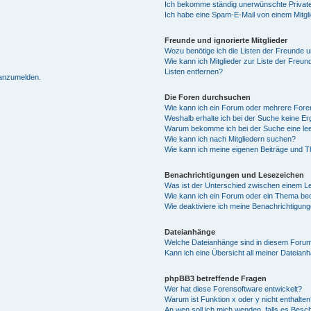
Ich bekomme ständig unerwünschte Private
Ich habe eine Spam-E-Mail von einem Mitgl
Freunde und ignorierte Mitglieder
Wozu benötige ich die Listen der Freunde un
Wie kann ich Mitglieder zur Liste der Freun
Listen entfernen?
 anzumelden.
Die Foren durchsuchen
Wie kann ich ein Forum oder mehrere For
Weshalb erhalte ich bei der Suche keine E
Warum bekomme ich bei der Suche eine lee
Wie kann ich nach Mitgliedern suchen?
Wie kann ich meine eigenen Beiträge und 
Benachrichtigungen und Lesezeichen
Was ist der Unterschied zwischen einem 
Wie kann ich ein Forum oder ein Thema b
Wie deaktiviere ich meine Benachrichtigun
Dateianhänge
Welche Dateianhänge sind in diesem Forum
Kann ich eine Übersicht all meiner Dateian
phpBB3 betreffende Fragen
Wer hat diese Forensoftware entwickelt?
Warum ist Funktion x oder y nicht enthalten
An wen soll ich mich wenden, falls es Besc