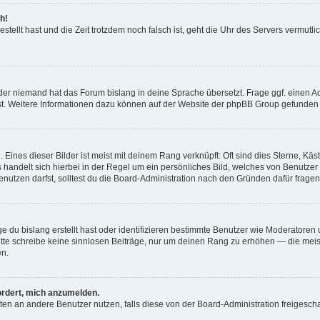
h!
estellt hast und die Zeit trotzdem noch falsch ist, geht die Uhr des Servers vermutl
der niemand hat das Forum bislang in deine Sprache übersetzt. Frage ggf. einen Adm
est. Weitere Informationen dazu können auf der Website der phpBB Group gefunden
Eines dieser Bilder ist meist mit deinem Rang verknüpft: Oft sind dies Sterne, Kä
s handelt sich hierbei in der Regel um ein persönliches Bild, welches von Benutzer
utzen darfst, solltest du die Board-Administration nach den Gründen dafür fragen
e du bislang erstellt hast oder identifizieren bestimmte Benutzer wie Moderatore
 Bitte schreibe keine sinnlosen Beiträge, nur um deinen Rang zu erhöhen — die mei
en.
ordert, mich anzumelden.
ichten an andere Benutzer nutzen, falls diese von der Board-Administration freige