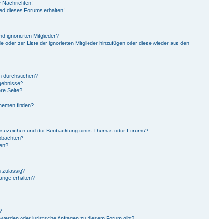
 Nachrichten!
ied dieses Forums erhalten!
d ignorierten Mitglieder?
de oder zur Liste der ignorierten Mitglieder hinzufügen oder diese wieder aus den
en durchsuchen?
rgebnisse?
re Seite?
Themen finden?
Lesezeichen und der Beobachtung eines Themas oder Forums?
eobachten?
gen?
 zulässig?
hänge erhalten?
?
hwerden oder juristische Anfragen zu diesem Forum gibt?