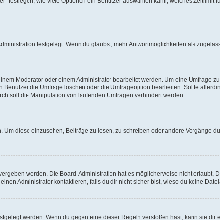
r“ festlegen, wie viele Optionen ein Benutzer auswählen kann, welches Zeitlimit fü
ministration festgelegt. Wenn du glaubst, mehr Antwortmöglichkeiten als zugelasse
inem Moderator oder einem Administrator bearbeitet werden. Um eine Umfrage zu b
enutzer die Umfrage löschen oder die Umfrageoption bearbeiten. Sollte allerdi
ch soll die Manipulation von laufenden Umfragen verhindert werden.
 Um diese einzusehen, Beiträge zu lesen, zu schreiben oder andere Vorgänge du
vergeben werden. Die Board-Administration hat es möglicherweise nicht erlaubt, 
nen Administrator kontaktieren, falls du dir nicht sicher bist, wieso du keine Dat
estgelegt werden. Wenn du gegen eine dieser Regeln verstoßen hast, kann sie dir e