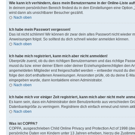
Wie kann ich verhindern, dass mein Benutzername in der Online-Liste auf
In deinem persönlichen Bereich findest du in den Einstellungen eine Option
wirst dann als unsichtbarer Besucher gezählt.
Nach oben
Ich habe mein Passwort vergessen!
Das ist nicht schlimm! Wir können dir zwar dein altes Passwort nicht wieder 
Anweisungen folgst. So solltest du dich schnell wieder anmelden können.
Nach oben
Ich habe mich registriert, kann mich aber nicht anmelden!
Überprüfe zuerst, ob du den richtigen Benutzernamen und das richtige Pas
musst du bzw. einer deiner Eltern oder deiner Erziehungsberechtigten den Anw
angemeldeten Mitglieder erst freigeschaltet werden – entweder musst du dies se
folge den dort enthaltenen Anweisungen. Ansonsten prüfe, ob du deine E-Mail
eingegeben wurde, dann kontaktiere einen Administrator.
Nach oben
Ich habe mich vor einiger Zeit registriert, kann mich aber nicht mehr anm
Es kann sein, dass ein Administrator dein Benutzerkonto aus verschieden Grü
Datenbankgröße zu verringern. Registriere dich einfach erneut und nimm akti
Nach oben
Was ist COPPA?
COPPA, ausgeschrieben Child Online Privacy and Protection Act of 1998 (deut
persönliche Daten von Kindern unter 13 Jahren erheben, hierzu die Zustimmu