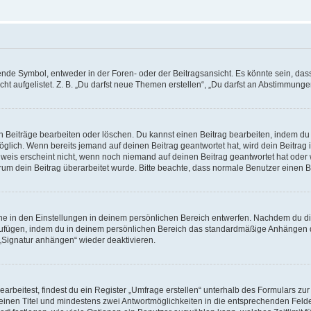
e Symbol, entweder in der Foren- oder der Beitragsansicht. Es könnte sein, dass e
ht aufgelistet. Z. B. „Du darfst neue Themen erstellen“, „Du darfst an Abstimmung
n Beiträge bearbeiten oder löschen. Du kannst einen Beitrag bearbeiten, indem du
möglich. Wenn bereits jemand auf deinen Beitrag geantwortet hat, wird dein Beitra
nweis erscheint nicht, wenn noch niemand auf deinen Beitrag geantwortet hat oder 
 warum dein Beitrag überarbeitet wurde. Bitte beachte, dass normale Benutzer einen
e in den Einstellungen in deinem persönlichen Bereich entwerfen. Nachdem du die 
zufügen, indem du in deinem persönlichen Bereich das standardmäßige Anhängen d
 „Signatur anhängen“ wieder deaktivieren.
beitest, findest du ein Register „Umfrage erstellen“ unterhalb des Formulars zur 
t einen Titel und mindestens zwei Antwortmöglichkeiten in die entsprechenden Felde