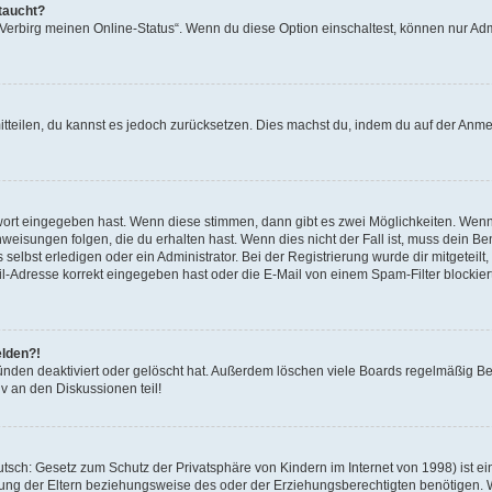
taucht?
 „Verbirg meinen Online-Status“. Wenn du diese Option einschaltest, können nur Ad
mitteilen, du kannst es jedoch zurücksetzen. Dies machst du, indem du auf der Anm
swort eingegeben hast. Wenn diese stimmen, dann gibt es zwei Möglichkeiten. Wen
eisungen folgen, die du erhalten hast. Wenn dies nicht der Fall ist, muss dein Ben
lbst erledigen oder ein Administrator. Bei der Registrierung wurde dir mitgeteilt, 
-Adresse korrekt eingegeben hast oder die E-Mail von einem Spam-Filter blockiert
elden?!
nden deaktiviert oder gelöscht hat. Außerdem löschen viele Boards regelmäßig Ben
v an den Diskussionen teil!
sch: Gesetz zum Schutz der Privatsphäre von Kindern im Internet von 1998) ist ei
ng der Eltern beziehungsweise des oder der Erziehungsberechtigten benötigen. Wenn