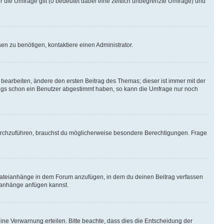
r die Umfrage gilt (0 bedeutet dabei eine zeitlich unbegrenzte Umfrage) und
n zu benötigen, kontaktiere einen Administrator.
earbeiten, ändere den ersten Beitrag des Themas; dieser ist immer mit der
ngs schon ein Benutzer abgestimmt haben, so kann die Umfrage nur noch
rchzuführen, brauchst du möglicherweise besondere Berechtigungen. Frage
Dateianhänge in dem Forum anzufügen, in dem du deinen Beitrag verfassen
eianhänge anfügen kannst.
ine Verwarnung erteilen. Bitte beachte, dass dies die Entscheidung der