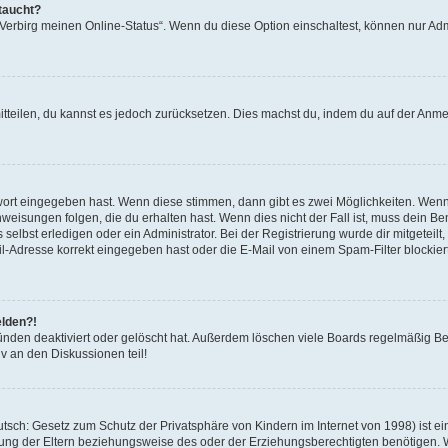
taucht?
 „Verbirg meinen Online-Status“. Wenn du diese Option einschaltest, können nur Ad
mitteilen, du kannst es jedoch zurücksetzen. Dies machst du, indem du auf der Anm
swort eingegeben hast. Wenn diese stimmen, dann gibt es zwei Möglichkeiten. Wen
eisungen folgen, die du erhalten hast. Wenn dies nicht der Fall ist, muss dein Ben
lbst erledigen oder ein Administrator. Bei der Registrierung wurde dir mitgeteilt, 
-Adresse korrekt eingegeben hast oder die E-Mail von einem Spam-Filter blockiert
elden?!
nden deaktiviert oder gelöscht hat. Außerdem löschen viele Boards regelmäßig Ben
v an den Diskussionen teil!
sch: Gesetz zum Schutz der Privatsphäre von Kindern im Internet von 1998) ist ei
ng der Eltern beziehungsweise des oder der Erziehungsberechtigten benötigen. Wenn