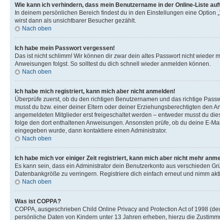
Wie kann ich verhindern, dass mein Benutzername in der Online-Liste auf
In deinem persönlichen Bereich findest du in den Einstellungen eine Option
wirst dann als unsichtbarer Besucher gezählt.
Nach oben
Ich habe mein Passwort vergessen!
Das ist nicht schlimm! Wir können dir zwar dein altes Passwort nicht wieder 
Anweisungen folgst. So solltest du dich schnell wieder anmelden können.
Nach oben
Ich habe mich registriert, kann mich aber nicht anmelden!
Überprüfe zuerst, ob du den richtigen Benutzernamen und das richtige Pas
musst du bzw. einer deiner Eltern oder deiner Erziehungsberechtigten den Anw
angemeldeten Mitglieder erst freigeschaltet werden – entweder musst du dies se
folge den dort enthaltenen Anweisungen. Ansonsten prüfe, ob du deine E-Mail
eingegeben wurde, dann kontaktiere einen Administrator.
Nach oben
Ich habe mich vor einiger Zeit registriert, kann mich aber nicht mehr anm
Es kann sein, dass ein Administrator dein Benutzerkonto aus verschieden Grü
Datenbankgröße zu verringern. Registriere dich einfach erneut und nimm akti
Nach oben
Was ist COPPA?
COPPA, ausgeschrieben Child Online Privacy and Protection Act of 1998 (deut
persönliche Daten von Kindern unter 13 Jahren erheben, hierzu die Zustimmu