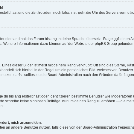
h!
estellt hast und die Zeit trotzdem noch falsch ist, geht die Uhr des Servers vermutl
der niemand hat das Forum bislang in deine Sprache übersetzt. Frage ggf. einen Adm
est. Weitere Informationen dazu können auf der Website der phpBB Group gefunden
Eines dieser Bilder ist meist mit deinem Rang verknüpft: Oft sind dies Sterne, Kä
s handelt sich hierbei in der Regel um ein persönliches Bild, welches von Benutzer
utzen darfst, solltest du die Board-Administration nach den Gründen dafür fragen
e du bislang erstellt hast oder identifizieren bestimmte Benutzer wie Moderatore
 Bitte schreibe keine sinnlosen Beiträge, nur um deinen Rang zu erhöhen — die mei
en.
ordert, mich anzumelden.
ichten an andere Benutzer nutzen, falls diese von der Board-Administration freige