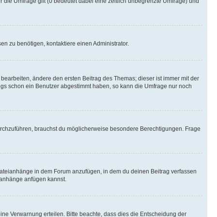
r die Umfrage gilt (0 bedeutet dabei eine zeitlich unbegrenzte Umfrage) und
n zu benötigen, kontaktiere einen Administrator.
earbeiten, ändere den ersten Beitrag des Themas; dieser ist immer mit der
ngs schon ein Benutzer abgestimmt haben, so kann die Umfrage nur noch
rchzuführen, brauchst du möglicherweise besondere Berechtigungen. Frage
Dateianhänge in dem Forum anzufügen, in dem du deinen Beitrag verfassen
eianhänge anfügen kannst.
ine Verwarnung erteilen. Bitte beachte, dass dies die Entscheidung der