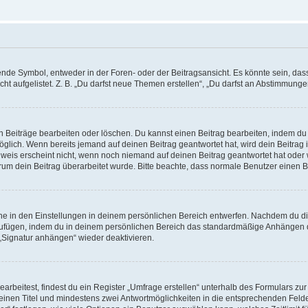
e Symbol, entweder in der Foren- oder der Beitragsansicht. Es könnte sein, dass e
ht aufgelistet. Z. B. „Du darfst neue Themen erstellen“, „Du darfst an Abstimmung
n Beiträge bearbeiten oder löschen. Du kannst einen Beitrag bearbeiten, indem du
möglich. Wenn bereits jemand auf deinen Beitrag geantwortet hat, wird dein Beitra
nweis erscheint nicht, wenn noch niemand auf deinen Beitrag geantwortet hat oder 
 warum dein Beitrag überarbeitet wurde. Bitte beachte, dass normale Benutzer einen
e in den Einstellungen in deinem persönlichen Bereich entwerfen. Nachdem du die 
zufügen, indem du in deinem persönlichen Bereich das standardmäßige Anhängen d
 „Signatur anhängen“ wieder deaktivieren.
beitest, findest du ein Register „Umfrage erstellen“ unterhalb des Formulars zur 
t einen Titel und mindestens zwei Antwortmöglichkeiten in die entsprechenden Felde