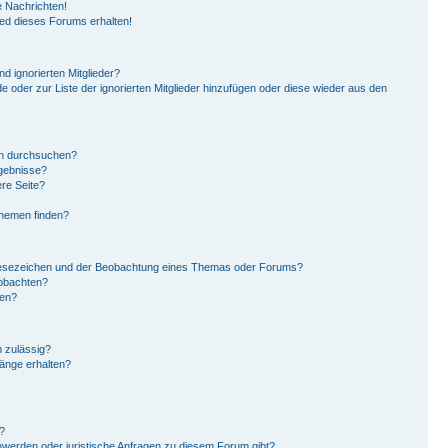
 Nachrichten!
ied dieses Forums erhalten!
d ignorierten Mitglieder?
de oder zur Liste der ignorierten Mitglieder hinzufügen oder diese wieder aus den
en durchsuchen?
rgebnisse?
re Seite?
Themen finden?
Lesezeichen und der Beobachtung eines Themas oder Forums?
eobachten?
gen?
 zulässig?
hänge erhalten?
?
hwerden oder juristische Anfragen zu diesem Forum gibt?