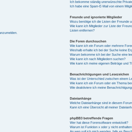
Ich bekomme ständig unerwünschte Private
Ich habe eine Spam-E-Mail von einem Mitgl
Freunde und ignorierte Mitglieder
Wozu benötige ich die Listen der Freunde un
Wie kann ich Mitglieder zur Liste der Freun
Listen entfernen?
 anzumelden.
Die Foren durchsuchen
Wie kann ich ein Forum oder mehrere For
Weshalb erhalte ich bei der Suche keine E
Warum bekomme ich bei der Suche eine lee
Wie kann ich nach Mitgliedern suchen?
Wie kann ich meine eigenen Beiträge und 
Benachrichtigungen und Lesezeichen
Was ist der Unterschied zwischen einem 
Wie kann ich ein Forum oder ein Thema b
Wie deaktiviere ich meine Benachrichtigun
Dateianhänge
Welche Dateianhänge sind in diesem Forum
Kann ich eine Übersicht all meiner Dateian
phpBB3 betreffende Fragen
Wer hat diese Forensoftware entwickelt?
Warum ist Funktion x oder y nicht enthalten
An wen soll ich mich wenden, falls es Besc