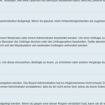
r“ festlegen, wie viele Optionen ein Benutzer auswählen kann, welches Zeitlimit fü
ministration festgelegt. Wenn du glaubst, mehr Antwortmöglichkeiten als zugelasse
inem Moderator oder einem Administrator bearbeitet werden. Um eine Umfrage zu b
enutzer die Umfrage löschen oder die Umfrageoption bearbeiten. Sollte allerdi
ch soll die Manipulation von laufenden Umfragen verhindert werden.
 Um diese einzusehen, Beiträge zu lesen, zu schreiben oder andere Vorgänge du
vergeben werden. Die Board-Administration hat es möglicherweise nicht erlaubt, 
nen Administrator kontaktieren, falls du dir nicht sicher bist, wieso du keine Dat
estgelegt werden. Wenn du gegen eine dieser Regeln verstoßen hast, kann sie dir e