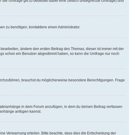
r die Umfrage gilt (0 bedeutet dabei eine zeitlich unbegrenzte Umfrage) und
n zu benötigen, kontaktiere einen Administrator.
earbeiten, ändere den ersten Beitrag des Themas; dieser ist immer mit der
ngs schon ein Benutzer abgestimmt haben, so kann die Umfrage nur noch
rchzuführen, brauchst du möglicherweise besondere Berechtigungen. Frage
Dateianhänge in dem Forum anzufügen, in dem du deinen Beitrag verfassen
eianhänge anfügen kannst.
ine Verwarnung erteilen. Bitte beachte, dass dies die Entscheidung der