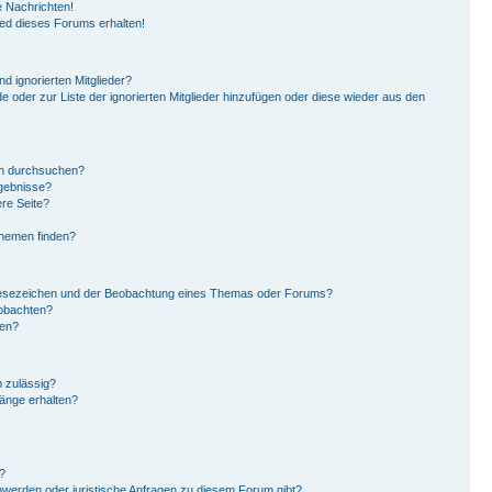
 Nachrichten!
ied dieses Forums erhalten!
d ignorierten Mitglieder?
de oder zur Liste der ignorierten Mitglieder hinzufügen oder diese wieder aus den
en durchsuchen?
rgebnisse?
re Seite?
Themen finden?
Lesezeichen und der Beobachtung eines Themas oder Forums?
eobachten?
gen?
 zulässig?
hänge erhalten?
?
hwerden oder juristische Anfragen zu diesem Forum gibt?