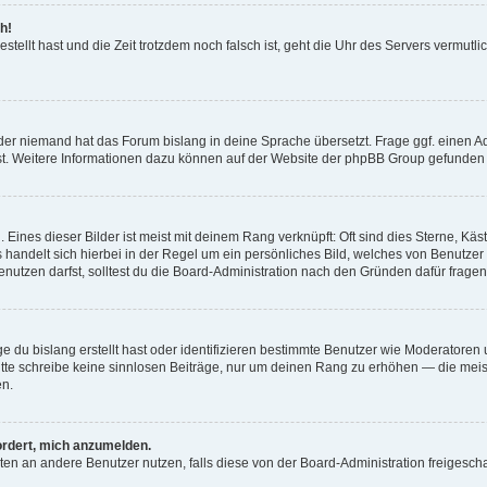
h!
estellt hast und die Zeit trotzdem noch falsch ist, geht die Uhr des Servers vermutl
der niemand hat das Forum bislang in deine Sprache übersetzt. Frage ggf. einen Adm
est. Weitere Informationen dazu können auf der Website der phpBB Group gefunden
Eines dieser Bilder ist meist mit deinem Rang verknüpft: Oft sind dies Sterne, Kä
s handelt sich hierbei in der Regel um ein persönliches Bild, welches von Benutzer
utzen darfst, solltest du die Board-Administration nach den Gründen dafür fragen
e du bislang erstellt hast oder identifizieren bestimmte Benutzer wie Moderatore
 Bitte schreibe keine sinnlosen Beiträge, nur um deinen Rang zu erhöhen — die mei
en.
ordert, mich anzumelden.
ichten an andere Benutzer nutzen, falls diese von der Board-Administration freige