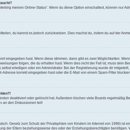
taucht?
 „Verbirg meinen Online-Status“. Wenn du diese Option einschaltest, können nur Ad
mitteilen, du kannst es jedoch zurücksetzen. Dies machst du, indem du auf der Anm
swort eingegeben hast. Wenn diese stimmen, dann gibt es zwei Möglichkeiten. Wen
eisungen folgen, die du erhalten hast. Wenn dies nicht der Fall ist, muss dein Ben
lbst erledigen oder ein Administrator. Bei der Registrierung wurde dir mitgeteilt, 
-Adresse korrekt eingegeben hast oder die E-Mail von einem Spam-Filter blockiert
elden?!
nden deaktiviert oder gelöscht hat. Außerdem löschen viele Boards regelmäßig Ben
v an den Diskussionen teil!
sch: Gesetz zum Schutz der Privatsphäre von Kindern im Internet von 1998) ist ei
ng der Eltern beziehungsweise des oder der Erziehungsberechtigten benötigen. Wenn