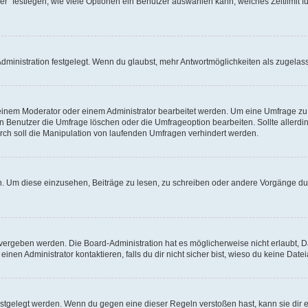
r“ festlegen, wie viele Optionen ein Benutzer auswählen kann, welches Zeitlimit fü
ministration festgelegt. Wenn du glaubst, mehr Antwortmöglichkeiten als zugelasse
inem Moderator oder einem Administrator bearbeitet werden. Um eine Umfrage zu b
enutzer die Umfrage löschen oder die Umfrageoption bearbeiten. Sollte allerdi
ch soll die Manipulation von laufenden Umfragen verhindert werden.
 Um diese einzusehen, Beiträge zu lesen, zu schreiben oder andere Vorgänge du
vergeben werden. Die Board-Administration hat es möglicherweise nicht erlaubt, 
nen Administrator kontaktieren, falls du dir nicht sicher bist, wieso du keine Dat
estgelegt werden. Wenn du gegen eine dieser Regeln verstoßen hast, kann sie dir e