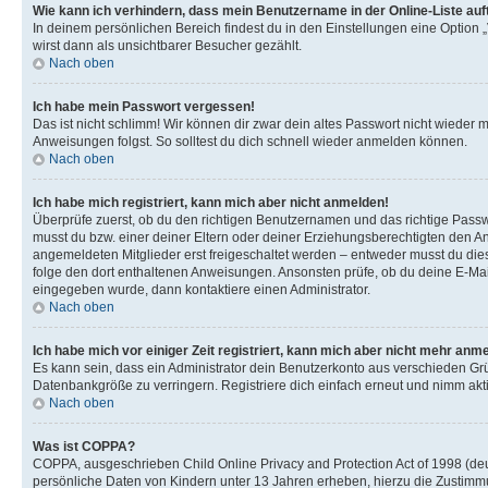
Wie kann ich verhindern, dass mein Benutzername in der Online-Liste auf
In deinem persönlichen Bereich findest du in den Einstellungen eine Option
wirst dann als unsichtbarer Besucher gezählt.
Nach oben
Ich habe mein Passwort vergessen!
Das ist nicht schlimm! Wir können dir zwar dein altes Passwort nicht wieder 
Anweisungen folgst. So solltest du dich schnell wieder anmelden können.
Nach oben
Ich habe mich registriert, kann mich aber nicht anmelden!
Überprüfe zuerst, ob du den richtigen Benutzernamen und das richtige Pas
musst du bzw. einer deiner Eltern oder deiner Erziehungsberechtigten den Anw
angemeldeten Mitglieder erst freigeschaltet werden – entweder musst du dies se
folge den dort enthaltenen Anweisungen. Ansonsten prüfe, ob du deine E-Mail
eingegeben wurde, dann kontaktiere einen Administrator.
Nach oben
Ich habe mich vor einiger Zeit registriert, kann mich aber nicht mehr anm
Es kann sein, dass ein Administrator dein Benutzerkonto aus verschieden Grü
Datenbankgröße zu verringern. Registriere dich einfach erneut und nimm akti
Nach oben
Was ist COPPA?
COPPA, ausgeschrieben Child Online Privacy and Protection Act of 1998 (deut
persönliche Daten von Kindern unter 13 Jahren erheben, hierzu die Zustimmu