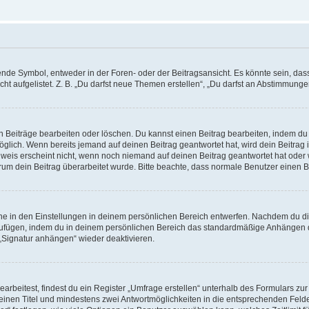
e Symbol, entweder in der Foren- oder der Beitragsansicht. Es könnte sein, dass e
ht aufgelistet. Z. B. „Du darfst neue Themen erstellen“, „Du darfst an Abstimmung
n Beiträge bearbeiten oder löschen. Du kannst einen Beitrag bearbeiten, indem du
möglich. Wenn bereits jemand auf deinen Beitrag geantwortet hat, wird dein Beitra
nweis erscheint nicht, wenn noch niemand auf deinen Beitrag geantwortet hat oder 
 warum dein Beitrag überarbeitet wurde. Bitte beachte, dass normale Benutzer einen
e in den Einstellungen in deinem persönlichen Bereich entwerfen. Nachdem du die 
zufügen, indem du in deinem persönlichen Bereich das standardmäßige Anhängen d
 „Signatur anhängen“ wieder deaktivieren.
beitest, findest du ein Register „Umfrage erstellen“ unterhalb des Formulars zur 
t einen Titel und mindestens zwei Antwortmöglichkeiten in die entsprechenden Felde