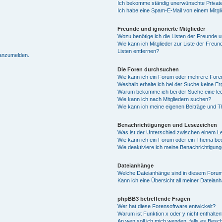
Ich bekomme ständig unerwünschte Private
Ich habe eine Spam-E-Mail von einem Mitgl
Freunde und ignorierte Mitglieder
Wozu benötige ich die Listen der Freunde un
Wie kann ich Mitglieder zur Liste der Freun
Listen entfernen?
 anzumelden.
Die Foren durchsuchen
Wie kann ich ein Forum oder mehrere For
Weshalb erhalte ich bei der Suche keine E
Warum bekomme ich bei der Suche eine lee
Wie kann ich nach Mitgliedern suchen?
Wie kann ich meine eigenen Beiträge und 
Benachrichtigungen und Lesezeichen
Was ist der Unterschied zwischen einem 
Wie kann ich ein Forum oder ein Thema b
Wie deaktiviere ich meine Benachrichtigun
Dateianhänge
Welche Dateianhänge sind in diesem Forum
Kann ich eine Übersicht all meiner Dateian
phpBB3 betreffende Fragen
Wer hat diese Forensoftware entwickelt?
Warum ist Funktion x oder y nicht enthalten
An wen soll ich mich wenden, falls es Besc