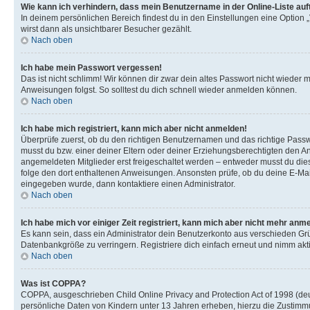
Wie kann ich verhindern, dass mein Benutzername in der Online-Liste auf
In deinem persönlichen Bereich findest du in den Einstellungen eine Option
wirst dann als unsichtbarer Besucher gezählt.
Nach oben
Ich habe mein Passwort vergessen!
Das ist nicht schlimm! Wir können dir zwar dein altes Passwort nicht wieder 
Anweisungen folgst. So solltest du dich schnell wieder anmelden können.
Nach oben
Ich habe mich registriert, kann mich aber nicht anmelden!
Überprüfe zuerst, ob du den richtigen Benutzernamen und das richtige Pas
musst du bzw. einer deiner Eltern oder deiner Erziehungsberechtigten den Anw
angemeldeten Mitglieder erst freigeschaltet werden – entweder musst du dies se
folge den dort enthaltenen Anweisungen. Ansonsten prüfe, ob du deine E-Mail
eingegeben wurde, dann kontaktiere einen Administrator.
Nach oben
Ich habe mich vor einiger Zeit registriert, kann mich aber nicht mehr anm
Es kann sein, dass ein Administrator dein Benutzerkonto aus verschieden Grü
Datenbankgröße zu verringern. Registriere dich einfach erneut und nimm akti
Nach oben
Was ist COPPA?
COPPA, ausgeschrieben Child Online Privacy and Protection Act of 1998 (deut
persönliche Daten von Kindern unter 13 Jahren erheben, hierzu die Zustimmu