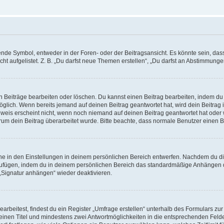
e Symbol, entweder in der Foren- oder der Beitragsansicht. Es könnte sein, dass e
ht aufgelistet. Z. B. „Du darfst neue Themen erstellen“, „Du darfst an Abstimmung
n Beiträge bearbeiten oder löschen. Du kannst einen Beitrag bearbeiten, indem du
möglich. Wenn bereits jemand auf deinen Beitrag geantwortet hat, wird dein Beitra
nweis erscheint nicht, wenn noch niemand auf deinen Beitrag geantwortet hat oder 
 warum dein Beitrag überarbeitet wurde. Bitte beachte, dass normale Benutzer einen
e in den Einstellungen in deinem persönlichen Bereich entwerfen. Nachdem du die 
zufügen, indem du in deinem persönlichen Bereich das standardmäßige Anhängen d
 „Signatur anhängen“ wieder deaktivieren.
beitest, findest du ein Register „Umfrage erstellen“ unterhalb des Formulars zur 
t einen Titel und mindestens zwei Antwortmöglichkeiten in die entsprechenden Felde