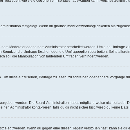
r“ festlegen, wie viele Optionen ein Benutzer auswählen kann, welches Zeitlimit fü
ministration festgelegt. Wenn du glaubst, mehr Antwortmöglichkeiten als zugelasse
inem Moderator oder einem Administrator bearbeitet werden. Um eine Umfrage zu b
enutzer die Umfrage löschen oder die Umfrageoption bearbeiten. Sollte allerdi
ch soll die Manipulation von laufenden Umfragen verhindert werden.
 Um diese einzusehen, Beiträge zu lesen, zu schreiben oder andere Vorgänge du
vergeben werden. Die Board-Administration hat es möglicherweise nicht erlaubt, 
nen Administrator kontaktieren, falls du dir nicht sicher bist, wieso du keine Dat
estgelegt werden. Wenn du gegen eine dieser Regeln verstoßen hast, kann sie dir e