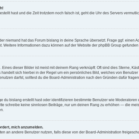
h!
estellt hast und die Zeit trotzdem noch falsch ist, geht die Uhr des Servers vermutl
der niemand hat das Forum bislang in deine Sprache übersetzt. Frage ggf. einen Adm
est. Weitere Informationen dazu können auf der Website der phpBB Group gefunden
Eines dieser Bilder ist meist mit deinem Rang verknüpft: Oft sind dies Sterne, Kä
s handelt sich hierbei in der Regel um ein persönliches Bild, welches von Benutzer
utzen darfst, solltest du die Board-Administration nach den Gründen dafür fragen
e du bislang erstellt hast oder identifizieren bestimmte Benutzer wie Moderatore
 Bitte schreibe keine sinnlosen Beiträge, nur um deinen Rang zu erhöhen — die mei
en.
ordert, mich anzumelden.
ichten an andere Benutzer nutzen, falls diese von der Board-Administration freige