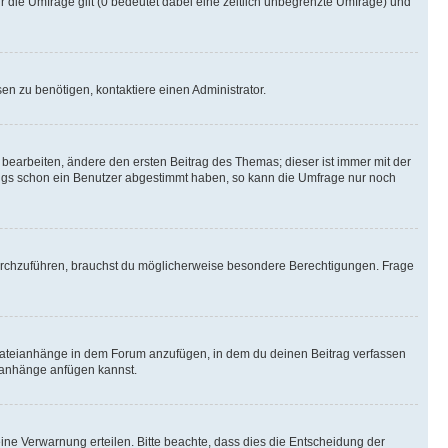
r die Umfrage gilt (0 bedeutet dabei eine zeitlich unbegrenzte Umfrage) und
n zu benötigen, kontaktiere einen Administrator.
earbeiten, ändere den ersten Beitrag des Themas; dieser ist immer mit der
ngs schon ein Benutzer abgestimmt haben, so kann die Umfrage nur noch
rchzuführen, brauchst du möglicherweise besondere Berechtigungen. Frage
Dateianhänge in dem Forum anzufügen, in dem du deinen Beitrag verfassen
eianhänge anfügen kannst.
ine Verwarnung erteilen. Bitte beachte, dass dies die Entscheidung der