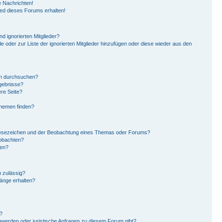
 Nachrichten!
ied dieses Forums erhalten!
d ignorierten Mitglieder?
de oder zur Liste der ignorierten Mitglieder hinzufügen oder diese wieder aus den
en durchsuchen?
rgebnisse?
re Seite?
Themen finden?
Lesezeichen und der Beobachtung eines Themas oder Forums?
eobachten?
gen?
 zulässig?
hänge erhalten?
?
hwerden oder juristische Anfragen zu diesem Forum gibt?