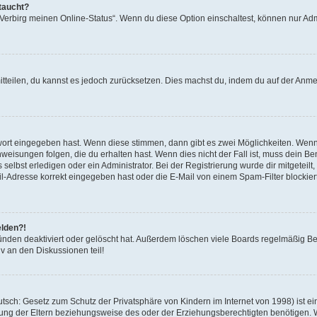
taucht?
 „Verbirg meinen Online-Status“. Wenn du diese Option einschaltest, können nur Ad
mitteilen, du kannst es jedoch zurücksetzen. Dies machst du, indem du auf der Anm
swort eingegeben hast. Wenn diese stimmen, dann gibt es zwei Möglichkeiten. Wen
eisungen folgen, die du erhalten hast. Wenn dies nicht der Fall ist, muss dein Ben
lbst erledigen oder ein Administrator. Bei der Registrierung wurde dir mitgeteilt, 
-Adresse korrekt eingegeben hast oder die E-Mail von einem Spam-Filter blockiert
elden?!
nden deaktiviert oder gelöscht hat. Außerdem löschen viele Boards regelmäßig Ben
v an den Diskussionen teil!
sch: Gesetz zum Schutz der Privatsphäre von Kindern im Internet von 1998) ist ei
ng der Eltern beziehungsweise des oder der Erziehungsberechtigten benötigen. Wenn